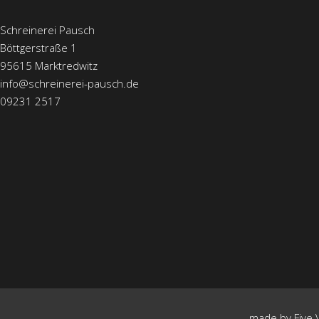
Schreinerei Pausch
Böttgerstraße 1
95615 Marktredwitz
info@schreinerei-pausch.de
09231 2517
made by
Five